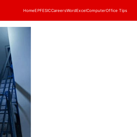
Home
EPF
ESIC
Careers
Word
Excel
Computer
Office Tips