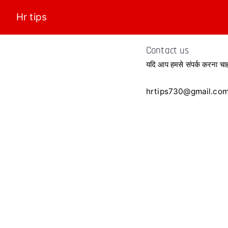
Skip
Hr tips
to
content
Contact us
यदि आप हमसे संपर्क करना चाहते
hrtips730@gmail.co