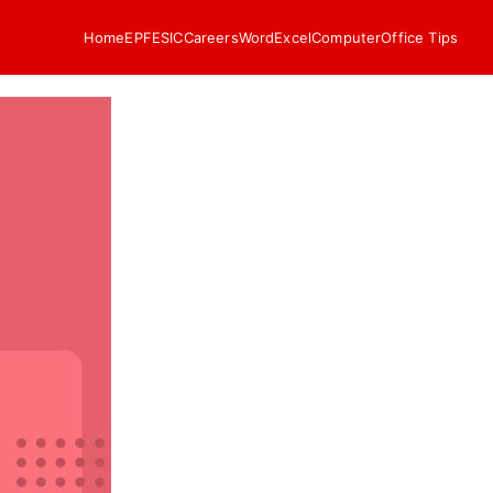
Home
EPF
ESIC
Careers
Word
Excel
Computer
Office Tips