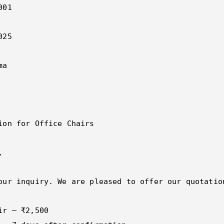
01  

25  

a  

ion for Office Chairs  

  

our inquiry. We are pleased to offer our quotatio
ir – ₹2,500  
