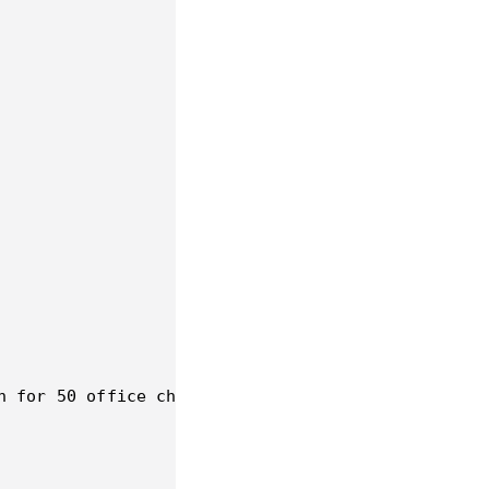
n for 50 office chairs as per your requirement.  
