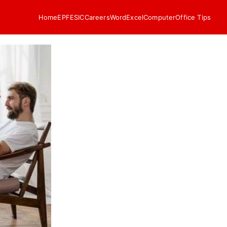
Home
EPF
ESIC
Careers
Word
Excel
Computer
Office Tips