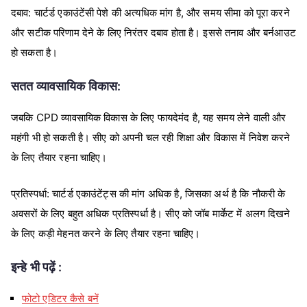
:
,
दबाव
चार्टर्ड
एकाउंटेंसी
पेशे
की
अत्यधिक
मांग
है
और
समय
सीमा
को
पूरा
करने
और
सटीक
परिणाम
देने
के
लिए
निरंतर
दबाव
होता
है।
इससे
तनाव
और
बर्नआउट
हो
सकता
है।
:
सतत
व्यावसायिक
विकास
CPD
,
जबकि
व्यावसायिक
विकास
के
लिए
फायदेमंद
है
यह
समय
लेने
वाली
और
महंगी
भी
हो
सकती
है।
सीए
को
अपनी
चल
रही
शिक्षा
और
विकास
में
निवेश
करने
के
लिए
तैयार
रहना
चाहिए।
:
,
प्रतिस्पर्धा
चार्टर्ड
एकाउंटेंट्स
की
मांग
अधिक
है
जिसका
अर्थ
है
कि
नौकरी
के
अवसरों
के
लिए
बहुत
अधिक
प्रतिस्पर्धा
है।
सीए
को
जॉब
मार्केट
में
अलग
दिखने
के
लिए
कड़ी
मेहनत
करने
के
लिए
तैयार
रहना
चाहिए।
इन्हे भी पढ़ें :
फोटो एडिटर कैसे बनें