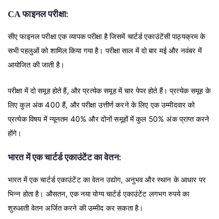
:
CA
फाइनल
परीक्षा
सीए
फाइनल
परीक्षा
एक
व्यापक
परीक्षा
है
जिसमें
चार्टर्ड
एकाउंटेंसी
पाठ्यक्रम
के
सभी
पहलुओं
को
शामिल
किया
गया
है।
परीक्षा
साल
में
दो
बार
मई
और
नवंबर
में
आयोजित
की
जाती
है।
,
परीक्षा
में
दो
समूह
होते
हैं
और
प्रत्येक
समूह
में
चार
पेपर
होते
हैं।
प्रत्येक
समूह
के
400
,
लिए
कुल
अंक
हैं
और
परीक्षा
उत्तीर्ण
करने
के
लिए
एक
उम्मीदवार
को
40%
50%
प्रत्येक
विषय
में
न्यूनतम
और
दोनों
समूहों
में
कुल
अंक
प्राप्त
करने
होंगे।
:
भारत
में
एक
चार्टर्ड
एकाउंटेंट
का
वेतन
,
भारत
में
एक
चार्टर्ड
एकाउंटेंट
का
वेतन
उद्योग
अनुभव
और
स्थान
के
आधार
पर
,
भिन्न
होता
है।
औसतन
एक
नया
योग्य
चार्टर्ड
एकाउंटेंट
लगभग
रुपये
का
शुरुआती
वेतन
अर्जित
करने
की
उम्मीद
कर
सकता
है।