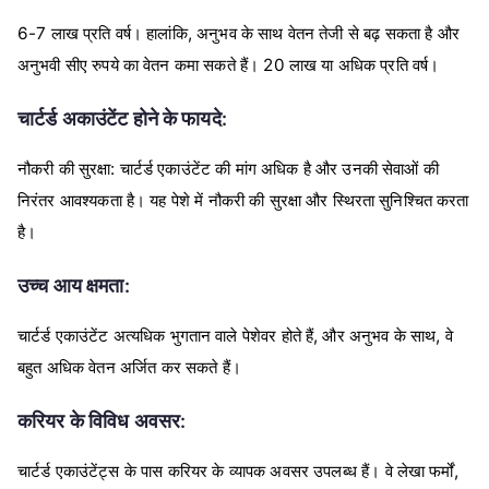
6-7
,
लाख
प्रति
वर्ष।
हालांकि
अनुभव
के
साथ
वेतन
तेजी
से
बढ़
सकता
है
और
20
अनुभवी
सीए
रुपये
का
वेतन
कमा
सकते
हैं।
लाख
या
अधिक
प्रति
वर्ष।
:
चार्टर्ड
अकाउंटेंट
होने
के
फायदे
:
नौकरी
की
सुरक्षा
चार्टर्ड
एकाउंटेंट
की
मांग
अधिक
है
और
उनकी
सेवाओं
की
निरंतर
आवश्यकता
है।
यह
पेशे
में
नौकरी
की
सुरक्षा
और
स्थिरता
सुनिश्चित
करता
है।
:
उच्च
आय
क्षमता
,
,
चार्टर्ड
एकाउंटेंट
अत्यधिक
भुगतान
वाले
पेशेवर
होते
हैं
और
अनुभव
के
साथ
वे
बहुत
अधिक
वेतन
अर्जित
कर
सकते
हैं।
:
करियर
के
विविध
अवसर
,
चार्टर्ड
एकाउंटेंट्स
के
पास
करियर
के
व्यापक
अवसर
उपलब्ध
हैं।
वे
लेखा
फर्मों