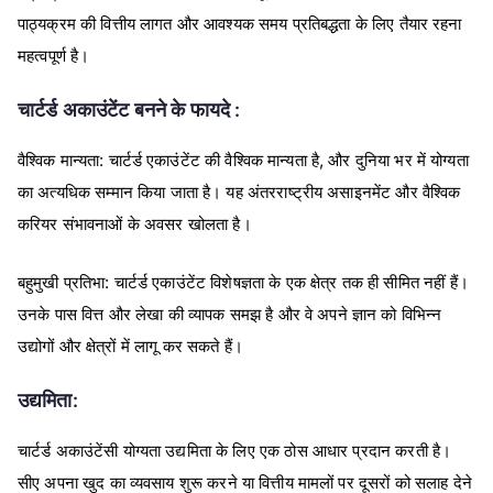
पाठ्यक्रम
की
वित्तीय
लागत
और
आवश्यक
समय
प्रतिबद्धता
के
लिए
तैयार
रहना
महत्वपूर्ण
है।
:
चार्टर्ड
अकाउंटेंट
बनने
के
फायदे
:
,
वैश्विक
मान्यता
चार्टर्ड
एकाउंटेंट
की
वैश्विक
मान्यता
है
और
दुनिया
भर
में
योग्यता
का
अत्यधिक
सम्मान
किया
जाता
है।
यह
अंतरराष्ट्रीय
असाइनमेंट
और
वैश्विक
करियर
संभावनाओं
के
अवसर
खोलता
है।
:
बहुमुखी
प्रतिभा
चार्टर्ड
एकाउंटेंट
विशेषज्ञता
के
एक
क्षेत्र
तक
ही
सीमित
नहीं
हैं।
उनके
पास
वित्त
और
लेखा
की
व्यापक
समझ
है
और
वे
अपने
ज्ञान
को
विभिन्न
उद्योगों
और
क्षेत्रों
में
लागू
कर
सकते
हैं।
:
उद्यमिता
चार्टर्ड
अकाउंटेंसी
योग्यता
उद्यमिता
के
लिए
एक
ठोस
आधार
प्रदान
करती
है।
सीए
अपना
खुद
का
व्यवसाय
शुरू
करने
या
वित्तीय
मामलों
पर
दूसरों
को
सलाह
देने