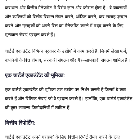
कराधान
और
वित्तीय
मैनेजमेंट
में
विशेष
ज्ञान
और
कौशल
होता
है।
वे
व्यवसायों
,
,
और
व्यक्तियों
को
वित्तीय
विवरण
तैयार
करने
ऑडिट
करने
कर
सलाह
प्रदान
करने
और
ग्राहकों
को
अपने
वित्त
का
मैनेजमेंट
करने
में
मदद
करने
के
लिए
मूल्यवान
सेवाएं
प्रदान
करते
हैं।
,
,
चार्टर्ड
एकाउंटेंट
विभिन्न
प्रकार
के
उद्योगों
में
काम
करते
हैं
जिनमें
लेखा
फर्म
,
–
कंपनियों
के
वित्त
विभाग
सरकारी
संगठन
और
गैर
लाभकारी
संगठन
शामिल
हैं।
:
एक
चार्टर्ड
एकाउंटेंट
की
भूमिका
एक
चार्टर्ड
एकाउंटेंट
की
भूमिका
उस
उद्योग
पर
निर्भर
करती
है
जिसमें
वे
काम
,
करते
हैं
और
विशिष्ट
सेवाएं
जो
वे
प्रदान
करते
हैं।
हालाँकि
एक
चार्टर्ड
एकाउंटेंट
:
की
कुछ
सामान्य
जिम्मेदारियों
में
शामिल
हैं
:
वित्तीय
रिपोर्टिंग
चार्टर्ड
एकाउंटेंट
अपने
ग्राहकों
के
लिए
वित्तीय
रिपोर्ट
तैयार
करने
के
लिए