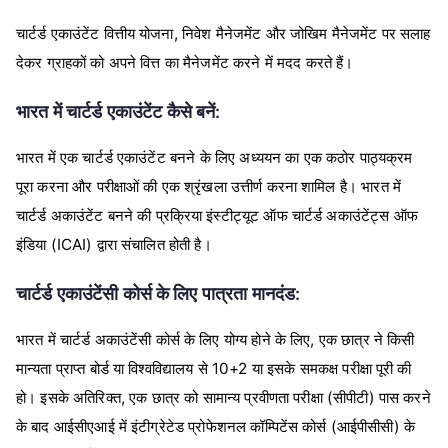
,
चार्टर्ड
एकाउंटेंट
वित्तीय
योजना
निवेश
मैनेजमेंट
और
जोखिम
मैनेजमेंट
पर
सलाह
देकर
ग्राहकों
को
अपने
वित्त
का
मैनेजमेंट
करने
में
मदद
करते
हैं।
:
भारत
में
चार्टर्ड
एकाउंटेंट
कैसे
बनें
भारत
में
एक
चार्टर्ड
एकाउंटेंट
बनने
के
लिए
अध्ययन
का
एक
कठोर
पाठ्यक्रम
पूरा
करना
और
परीक्षाओं
की
एक
श्रृंखला
उत्तीर्ण
करना
शामिल
है।
भारत
में
चार्टर्ड
अकाउंटेंट
बनने
की
प्रक्रिया
इंस्टीट्यूट
ऑफ
चार्टर्ड
अकाउंटेंट्स
ऑफ
(ICAI)
इंडिया
द्वारा
संचालित
होती
है।
:
चार्टर्ड
एकाउंटेंसी
कोर्स
के
लिए
पात्रता
मानदंड
,
भारत
में
चार्टर्ड
अकाउंटेंसी
कोर्स
के
लिए
योग्य
होने
के
लिए
एक
छात्र
ने
किसी
10+2
मान्यता
प्राप्त
बोर्ड
या
विश्वविद्यालय
से
या
इसके
समकक्ष
परीक्षा
पूरी
की
,
(
)
हो।
इसके
अतिरिक्त
एक
छात्र
को
सामान्य
प्रवीणता
परीक्षा
सीपीटी
पास
करने
(
)
के
बाद
आईसीएआई
में
इंटीग्रेटेड
प्रोफेशनल
कॉम्पिटेंस
कोर्स
आईपीसीसी
के