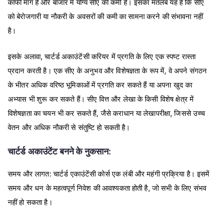
काफी
मांग
है
और
बाजार
में
योग्य
सीए
की
कमी
है।
इसका
मतलब
यह
है
कि
सीए
को
बेरोजगारी
या
नौकरी
के
अवसरों
की
कमी
का
सामना
करने
की
संभावना
नहीं
है।
,
इसके
अलावा
चार्टर्ड
अकाउंटेंसी
करियर
में
प्रगति
के
लिए
एक
स्पष्ट
रास्ता
,
प्रदान
करती
है।
एक
सीए
के
अनुभव
और
विशेषज्ञता
के
रूप
में
वे
अपने
संगठन
के
भीतर
अधिक
वरिष्ठ
भूमिकाओं
में
प्रगति
कर
सकते
हैं
या
अपना
खुद
का
अभ्यास
भी
शुरू
कर
सकते
हैं।
सीए
वित्त
और
लेखा
के
किसी
विशेष
क्षेत्र
में
,
,
विशेषज्ञता
का
चयन
भी
कर
सकते
हैं
जैसे
कराधान
या
लेखापरीक्षा
जिससे
उच्च
वेतन
और
अधिक
नौकरी
से
संतुष्टि
हो
सकती
है।
:
चार्टर्ड
अकाउंटेंट
बनने
के
नुकसान
:
समय
और
लागत
चार्टर्ड
एकाउंटेंसी
कोर्स
एक
लंबी
और
महंगी
प्रक्रिया
है।
इसमें
,
समय
और
धन
के
महत्वपूर्ण
निवेश
की
आवश्यकता
होती
है
जो
सभी
के
लिए
संभव
नहीं
हो
सकता
है।