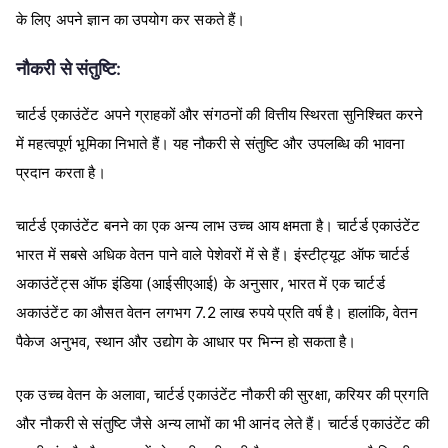
के
लिए
अपने
ज्ञान
का
उपयोग
कर
सकते
हैं।
:
नौकरी
से
संतुष्टि
चार्टर्ड
एकाउंटेंट
अपने
ग्राहकों
और
संगठनों
की
वित्तीय
स्थिरता
सुनिश्चित
करने
में
महत्वपूर्ण
भूमिका
निभाते
हैं।
यह
नौकरी
से
संतुष्टि
और
उपलब्धि
की
भावना
प्रदान
करता
है।
चार्टर्ड
एकाउंटेंट
बनने
का
एक
अन्य
लाभ
उच्च
आय
क्षमता
है।
चार्टर्ड
एकाउंटेंट
भारत
में
सबसे
अधिक
वेतन
पाने
वाले
पेशेवरों
में
से
हैं।
इंस्टीट्यूट
ऑफ
चार्टर्ड
(
)
,
अकाउंटेंट्स
ऑफ
इंडिया
आईसीएआई
के
अनुसार
भारत
में
एक
चार्टर्ड
7.2
,
अकाउंटेंट
का
औसत
वेतन
लगभग
लाख
रुपये
प्रति
वर्ष
है।
हालांकि
वेतन
,
पैकेज
अनुभव
स्थान
और
उद्योग
के
आधार
पर
भिन्न
हो
सकता
है।
,
,
एक
उच्च
वेतन
के
अलावा
चार्टर्ड
एकाउंटेंट
नौकरी
की
सुरक्षा
करियर
की
प्रगति
और
नौकरी
से
संतुष्टि
जैसे
अन्य
लाभों
का
भी
आनंद
लेते
हैं।
चार्टर्ड
एकाउंटेंट
की