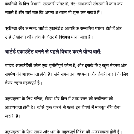
,
,
–
कंपनियों
के
वित्त
विभागों
सरकारी
संगठनों
गैर
लाभकारी
संगठनों
में
काम
कर
सकते
हैं
और
यहां
तक
कि
अपना
अभ्यास
भी
शुरू
कर
सकते
हैं।
:
प्रतिष्ठा
और
सम्मान
चार्टर्ड
एकाउंटेंट
अत्यधिक
सम्मानित
पेशेवर
होते
हैं
और
उन्हें
लेखांकन
और
वित्त
के
क्षेत्र
में
विशेषज्ञ
माना
जाता
है।
:
चार्टर्ड
एकाउंटेंट
बनने
से
पहले
विचार
करने
योग्य
बातें
,
चार्टर्ड
अकाउंटेंसी
कोर्स
एक
चुनौतीपूर्ण
कोर्स
है
और
इसके
लिए
बहुत
मेहनत
और
समर्पण
की
आवश्यकता
होती
है।
लंबे
समय
तक
अध्ययन
और
तैयारी
करने
के
लिए
तैयार
रहना
महत्वपूर्ण
है।
,
पाठ्यक्रम
के
लिए
गणित
लेखा
और
वित्त
में
उच्च
स्तर
की
प्रवीणता
की
आवश्यकता
होती
है।
कोर्स
शुरू
करने
से
पहले
इन
विषयों
में
मजबूत
नींव
होना
जरूरी
है।
पाठ्यक्रम
के
लिए
समय
और
धन
के
महत्वपूर्ण
निवेश
की
आवश्यकता
होती
है।