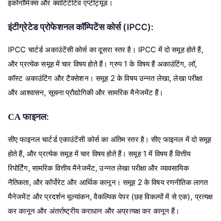
इकोनॉमिक्स
और
क्वांटिटेटिव
एप्टीट्यूड।
(IPCC):
इंटीग्रेटेड
प्रोफेशनल
कॉम्पिटेंस
कोर्स
IPCC
IPCC
,
चार्टर्ड
अकाउंटेंसी
कोर्स
का
दूसरा
स्तर
है।
में
दो
समूह
होते
हैं
1
,
,
और
प्रत्येक
समूह
में
चार
विषय
होते
हैं।
ग्रुप
के
विषय
हैं
अकाउंटिंग
लॉ
2
,
कॉस्ट
अकाउंटिंग
और
टैक्सेशन।
समूह
के
विषय
उन्नत
लेखा
लेखा
परीक्षा
,
और
आश्वासन
सूचना
प्रौद्योगिकी
और
सामरिक
मैनेजमेंट
हैं।
:
CA
फाइनल
सीए
फाइनल
चार्टर्ड
एकाउंटेंसी
कोर्स
का
अंतिम
स्तर
है।
सीए
फाइनल
में
दो
समूह
,
1
होते
हैं
और
प्रत्येक
समूह
में
चार
विषय
होते
हैं।
समूह
में
विषय
हैं
वित्तीय
,
,
रिपोर्टिंग
सामरिक
वित्तीय
मैनेजमेंट
उन्नत
लेखा
परीक्षा
और
व्यावसायिक
,
2
नैतिकता
और
कॉर्पोरेट
और
आर्थिक
कानून।
समूह
के
विषय
रणनीतिक
लागत
,
(
),
मैनेजमेंट
और
प्रदर्शन
मूल्यांकन
वैकल्पिक
पेपर
छह
विकल्पों
में
से
एक
प्रत्यक्ष
कर
कानून
और
अंतर्राष्ट्रीय
कराधान
और
अप्रत्यक्ष
कर
कानून
हैं।