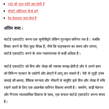
HR की फुल फॉर्म क्या होती है
सेफ्टी ऑफिसर कैसे बनें
वेब डेवलपर क्या होता है
अंतिम शब्द :
चार्टर्ड
एकाउंटेंट
बनना
एक
चुनौतीपूर्ण
लेकिन
पुरस्कृत
करियर
पथ
है।
जबकि
,
,
विचार
करने
के
लिए
कुछ
विपक्ष
हैं
जैसे
कि
पाठ्यक्रम
का
समय
और
लागत
चार्टर्ड
एकाउंटेंट
बनने
के
लाभ
नकारात्मक
से
कहीं
अधिक
हैं।
चार्टर्ड
एकाउंटेंट
को
वित्त
और
लेखा
की
व्यापक
समझ
होती
है
और
वे
अपने
ज्ञान
को
विभिन्न
प्रकार
के
उद्योगों
और
क्षेत्रों
में
लागू
कर
सकते
हैं।
पेशे
से
जुड़ी
उच्च
,
कमाई
की
क्षमता
वैश्विक
मान्यता
और
नौकरी
से
संतुष्टि
इसे
वित्त
और
लेखा
में
रुचि
,
रखने
वालों
के
लिए
एक
आकर्षक
करियर
विकल्प
बनाती
है।
समर्पण
कड़ी
मेहनत
,
और
निरंतर
व्यावसायिक
विकास
के
साथ
एक
सफल
चार्टर्ड
एकाउंटेंट
बनना
संभव
है।