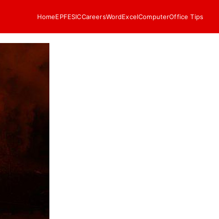
Home
EPF
ESIC
Careers
Word
Excel
Computer
Office Tips